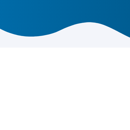
⛔ Possono essere segnali di
malattia gengivale
.
La
placca non rimossa
crea
infiammazione
,
permettendo lo sviluppo di malattie gengivali.
Le principali malattie gengivali sono la
gengivite
e la
parodontite
.
⚠ IMPORTANTE:
in caso di
sanguinamento
e